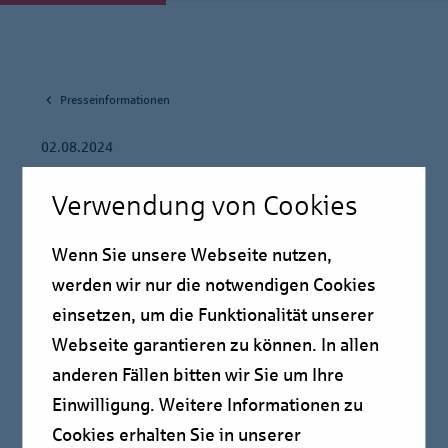
Presseinformationen
02.08.2024
Erster Blockchain
Verwendung von Cookies
Pfandbrief der Berlin
Wenn Sie unsere Webseite nutzen,
Hyp erfolgreich emittiert
werden wir nur die notwendigen Cookies
einsetzen, um die Funktionalität unserer
Pressmitteilung
Webseite garantieren zu können. In allen
anderen Fällen bitten wir Sie um Ihre
Einwilligung. Weitere Informationen zu
Erste syndizierte Pfandbrief-Emission auf Basis des
Cookies erhalten Sie in unserer