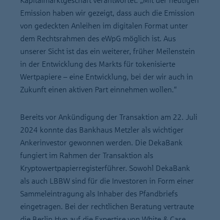
Kapitalmarktgeschäft verantwortet. „Mit der heutigen
Emission haben wir gezeigt, dass auch die Emission
von gedeckten Anleihen im digitalen Format unter
dem Rechtsrahmen des eWpG möglich ist. Aus
unserer Sicht ist das ein weiterer, früher Meilenstein
in der Entwicklung des Markts für tokenisierte
Wertpapiere – eine Entwicklung, bei der wir auch in
Zukunft einen aktiven Part einnehmen wollen.“
Bereits vor Ankündigung der Transaktion am 22. Juli
2024 konnte das Bankhaus Metzler als wichtiger
Ankerinvestor gewonnen werden. Die DekaBank
fungiert im Rahmen der Transaktion als
Kryptowertpapierregisterführer. Sowohl DekaBank
als auch LBBW sind für die Investoren in Form einer
Sammeleintragung als Inhaber des Pfandbriefs
eingetragen. Bei der rechtlichen Beratung vertraute
die Berlin Hyp auf die Expertise von White & Case