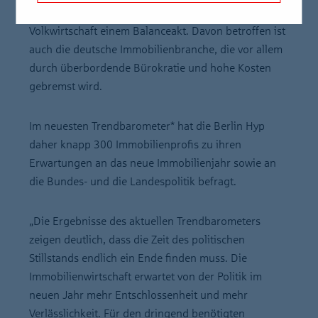
gegenwärtige Lage von Europas größter
Volkwirtschaft einem Balanceakt. Davon betroffen ist
auch die deutsche Immobilienbranche, die vor allem
durch überbordende Bürokratie und hohe Kosten
gebremst wird.
Im neuesten Trendbarometer* hat die Berlin Hyp
daher knapp 300 Immobilienprofis zu ihren
Erwartungen an das neue Immobilienjahr sowie an
die Bundes- und die Landespolitik befragt.
„Die Ergebnisse des aktuellen Trendbarometers
zeigen deutlich, dass die Zeit des politischen
Stillstands endlich ein Ende finden muss. Die
Immobilienwirtschaft erwartet von der Politik im
neuen Jahr mehr Entschlossenheit und mehr
Verlässlichkeit. Für den dringend benötigten