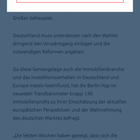
unruhige Zeiten, in denen es immer mehr darauf
ankommt, dass sich Europa im Wettbewerb mit den
Großen behauptet.
Deutschland muss unterdessen nach den Wahlen
dringend den Vorwärtsgang einlegen und die
notwendigen Reformen angehen.
Da diese Gemengelage auch die Immobilienbranche
und das Investitionsverhalten in Deutschland und
Europa massiv beeinflusst, hat die Berlin Hyp im
neuesten Trendbarometer knapp 140
Immobilienprofis zu ihrer Einschätzung der aktuellen
europäischen Perspektiven und der Wahrnehmung
des deutschen Marktes befragt.
„Die letzten Wochen haben gezeigt, dass sich die