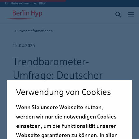
Ein Unternehmen der LBBW
Presseinformationen
15.04.2025
Trendbarometer-
Umfrage: Deutscher
Immobilienmarkt im
Verwendung von Cookies
internationalen Vergleich
Wenn Sie unsere Webseite nutzen,
werden wir nur die notwendigen Cookies
Pressmitteilung
einsetzen, um die Funktionalität unserer
Webseite garantieren zu können. In allen