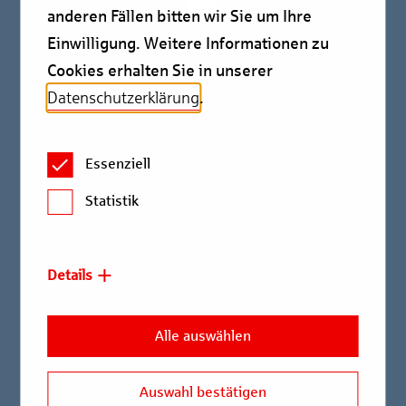
anderen Fällen bitten wir Sie um Ihre
Europa steht wirtschaftlich wie politisch vor großen
Einwilligung. Weitere Informationen zu
Herausforderungen. Die neueste Trendbarometer-
Cookies erhalten Sie in unserer
Umfrage des gewerblichen Immobilienfinanzierers
Berlin Hyp wirft den Blick über den Tellerrand.
Datenschutzerklärung
.
Auch Europa braucht weniger Bürokratie, mehr
Essenziell
Investitionen
Statistik
Deutscher Gewerbeimmobilienmarkt gleichbleibend
attraktiv
Deutschland, Skandinavien, Benelux beliebteste
Details
Immobilienmärkte
Vorsichtiger Optimismus hinsichtlich
Alle auswählen
Transaktionsvolumen
Zölle, Protektionismus, Handelskonflikte: Es sind
Auswahl bestätigen