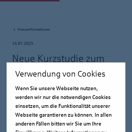
Presseinformationen
16.07.2025
Neue Kurzstudie zum
Erbbaurecht: Impulse für
Verwendung von Cookies
den Wohnungsmarkt
Wenn Sie unsere Webseite nutzen,
werden wir nur die notwendigen Cookies
Pressmitteilung
einsetzen, um die Funktionalität unserer
Webseite garantieren zu können. In allen
anderen Fällen bitten wir Sie um Ihre
Erbbaurecht bietet echte Chancen für den