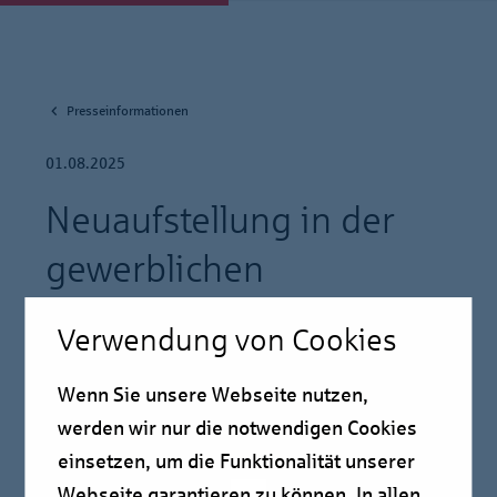
Presseinformationen
01.08.2025
Neuaufstellung in der
gewerblichen
Immobilienfinanzierung
Verwendung von Cookies
Pressmitteilung
Wenn Sie unsere Webseite nutzen,
werden wir nur die notwendigen Cookies
einsetzen, um die Funktionalität unserer
LBBW schließt Neuaufstellung
Webseite garantieren zu können. In allen