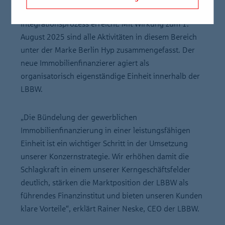
rechtlichen Einbindung ein zentraler Meilenstein im
Integrationsprozess erreicht: Mit Wirkung zum 1.
August 2025 sind alle Aktivitäten in diesem Bereich
unter der Marke Berlin Hyp zusammengefasst. Der
neue Immobilienfinanzierer agiert als
organisatorisch eigenständige Einheit innerhalb der
LBBW.
„Die Bündelung der gewerblichen
Immobilienfinanzierung in einer leistungsfähigen
Einheit ist ein wichtiger Schritt in der Umsetzung
unserer Konzernstrategie. Wir erhöhen damit die
Schlagkraft in einem unserer Kerngeschäftsfelder
deutlich, stärken die Marktposition der LBBW als
führendes Finanzinstitut und bieten unseren Kunden
klare Vorteile“, erklärt Rainer Neske, CEO der LBBW.