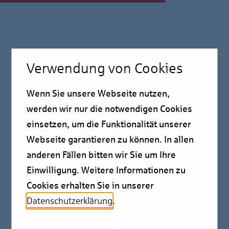
Presseinformationen
Verwendung von Cookies
16.12.2025
Wenn Sie unsere Webseite nutzen,
Kurzstudie Industrial
werden wir nur die notwendigen Cookies
(Logistik)
einsetzen, um die Funktionalität unserer
Webseite garantieren zu können. In allen
Neue Nachfragetreiber treffen auf strukturelle
anderen Fällen bitten wir Sie um Ihre
Herausforderungen
Einwilligung. Weitere Informationen zu
Cookies erhalten Sie in unserer
Datenschutzerklärung
.
Der deutsche Markt für Industrialimmobilien befindet
sich im Umbruch. Eine zweiteilige Kurzstudie der