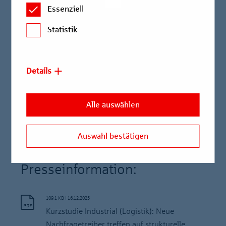
Essenziell
Berlin Hyp in Zusammenarbeit mit bulwiengesa
beschäftigt sich mit der aktuellen Situation dieser
Statistik
wichtigen Assetklasse.
Teil eins betrachtet die klassische Logistik, vergleicht
Details
die größten deutschen Standorte und untersucht das
Potenzial verteidigungsbezogener
Logistikimmobilien.
Alle auswählen
Auswahl bestätigen
Lesen Sie hier die gesamte
Presseinformation:
109.1 KB
|
16.12.2025
Kurzstudie Industrial (Logistik): Neue
Nachfragetreiber treffen auf strukturelle