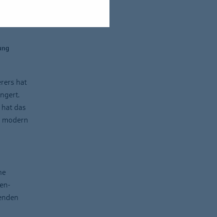
ung
rers hat
ngert.
 hat das
rs modern
he
en-
menden