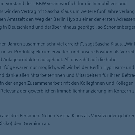
 im Vorstand der LBBW verantwortlich für die Immobilien- und
ass wir den Vertrag mit Sascha Klaus um weitere fünf Jahre verlän
gen Amtszeit den Weg der Berlin Hyp zu einer der ersten Adresse
g in Deutschland und darüber hinaus geprägt“, so Schönenberger
nen Jahren zusammen sehr viel erreicht“, sagt Sascha Klaus. „Wir
 unser Produktspektrum erweitert und unsere Position als Vorreit
d Anlageprodukten ausgebaut. All das zahlt auf die hohe
Erfolge waren nur möglich, weil wir bei der Berlin Hyp Team- und
nd danke allen Mitarbeiterinnen und Mitarbeitern für ihren Beitrag
 in der engen Zusammenarbeit mit den Kolleginnen und Kollegen 
e Relevanz der gewerblichen Immobilienfinanzierung im Konzern z
n aus drei Personen. Neben Sascha Klaus als Vorsitzender gehören
Risiko) dem Gremium an.