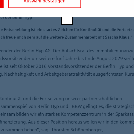
Auswahl bestätigen
s in das Jahr 2029
er der Berlin Hyp
 Entscheidung ist ein starkes Zeichen für Kontinuität und die Fortsetz
ch freue mich sehr auf die weitere Zusammenarbeit mit Sascha Klaus.“
zender der Berlin Hyp AG. Der Aufsichtsrat des Immobilienfinanzie
andsvorsitzender um weitere fünf Jahre bis Ende August 2029 verlä
ist seit Oktober 2016 Vorstandsvorsitzender der Berlin Hyp und
ung, Nachhaltigkeit und Arbeitgeberattraktivität ausgerichteten Ku
 Kontinuität und die Fortsetzung unserer partnerschaftlichen
sammenspiel von Berlin Hyp und LBBW gelingt es, die strategisc
einsam bilden wir ein starkes Kompetenzzentrum in der Sparkass
finanzierung. Aus dieser Position heraus wollen wir in den kom
ld zusammen heben“, sagt Thorsten Schönenberger,