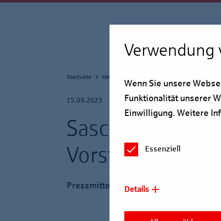
Verwendung 
Startseite
Newsroom
Presseinformationen
Wenn Sie unsere Webseit
Funktionalität unserer W
15.09.2023
Einwilligung. Weitere In
Sascha Klaus für
Vorstandsvorsit
Essenziell
Pressmitteilung
Details