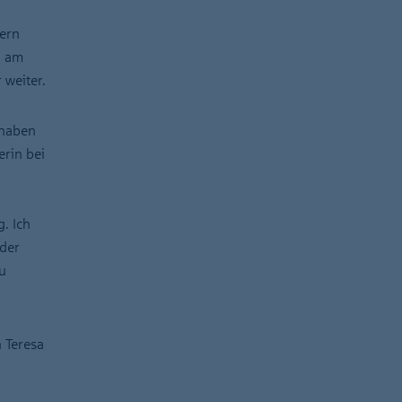
gern
n am
 weiter.
 haben
erin bei
. Ich
der
u
 Teresa