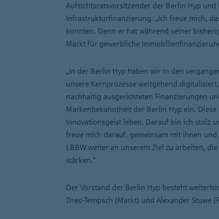
Aufsichtsratsvorsitzender der Berlin Hyp und
Infrastrukturfinanzierung. „Ich freue mich, d
konnten. Denn er hat während seiner bisheri
Markt für gewerbliche Immobilienfinanzierun
„In der Berlin Hyp haben wir in den vergange
unsere Kernprozesse weitgehend digitalisiert,
nachhaltig ausgerichteten Finanzierungen un
Markenbekanntheit der Berlin Hyp ein. Diese 
Innovationsgeist leben. Darauf bin ich stolz u
freue mich darauf, gemeinsam mit ihnen und
LBBW weiter an unserem Ziel zu arbeiten, di
stärken.“
Der Vorstand der Berlin Hyp besteht weiterhi
Dreo-Tempsch (Markt) und Alexander Stuwe (