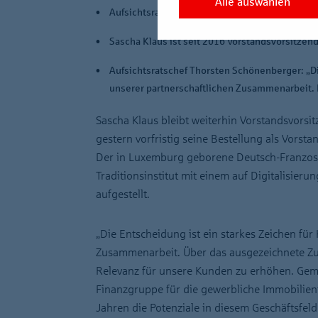
Alle auswählen
Aufsichtsrat verlängert vorfristig Bestellung bi
Sascha Klaus ist seit 2016 Vorstandsvorsitzend
Aufsichtsratschef Thorsten Schönenberger: „Die
unserer partnerschaftlichen Zusammenarbeit. I
Sascha Klaus bleibt weiterhin Vorstandsvorsit
gestern vorfristig seine Bestellung als Vorst
Der in Luxemburg geborene Deutsch-Franzose 
Traditionsinstitut mit einem auf Digitalisier
aufgestellt.
„Die Entscheidung ist ein starkes Zeichen für
Zusammenarbeit. Über das ausgezeichnete Zu
Relevanz für unsere Kunden zu erhöhen. Gem
Finanzgruppe für die gewerbliche Immobilien
Jahren die Potenziale in diesem Geschäftsfe