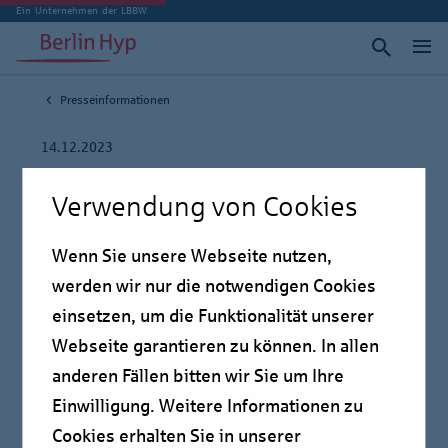
Ein Unternehmen der LBBW
Presseinformationen
14.12.2023
Berlin Hyp refinanziert
Verwendung von Cookies
Einkaufszentrum „Hoog
Wenn Sie unsere Webseite nutzen,
Catharijne“ mit einem
werden wir nur die notwendigen Cookies
einsetzen, um die Funktionalität unserer
Green Loan
Webseite garantieren zu können. In allen
anderen Fällen bitten wir Sie um Ihre
Berlin Hyp, Deutsche Hypo – NORD/LB Real Estate
Einwilligung. Weitere Informationen zu
Finance, Natixis CIB und Société Générale
Cookies erhalten Sie in unserer
refinanzieren Einkaufszentrum „Hoog Catharijne“